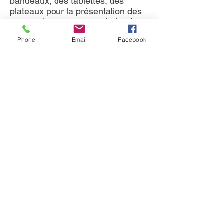
bandeaux, des tablettes, des
plateaux pour la présentation des
verres, des posters et miroirs dans
cette gamme industrielle.
Phone
Email
Facebook
3 largeurs: 535/710/885mm
3 hauteurs: 1410/1760/2110mm
À partir de 932€
Catalogue LL Wall
Modul Espace | Tel :
04 42 44 58 58
|
mail :
modulespace.france@gmail.com